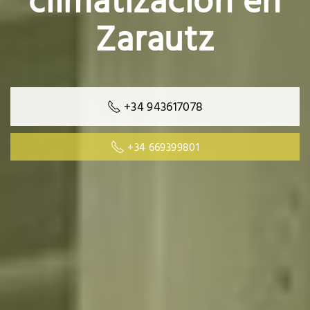
climatización en
Zarautz
+34 943617078
+34 669399801